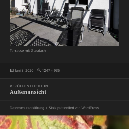
Terrasse mit Glasdach
Veröffentlicht
Originalgröße
Juni 3, 2020
1247 × 935
am
Beitragsnavigation
VERÖFFENTLICHT IN
Außenansicht
Datenschutzerklärung
Stolz präsentiert von WordPress