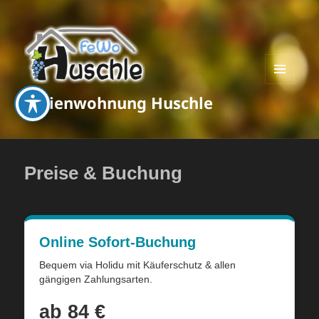
MENÜ
Ferienwohnung Huschle
UND
WIDGETS
Preise & Buchung
Online Sofort-Buchung
Bequem via Holidu mit Käuferschutz & allen
gängigen Zahlungsarten.
ab 84 €