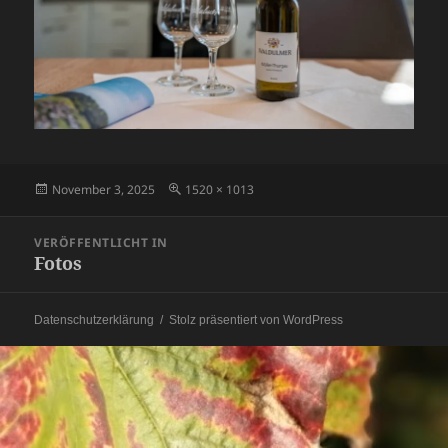
Veröffentlicht
Originalgröße
November 3, 2025
1520 × 1013
am
Beitragsnavigation
VERÖFFENTLICHT IN
Fotos
Datenschutzerklärung
Stolz präsentiert von WordPress