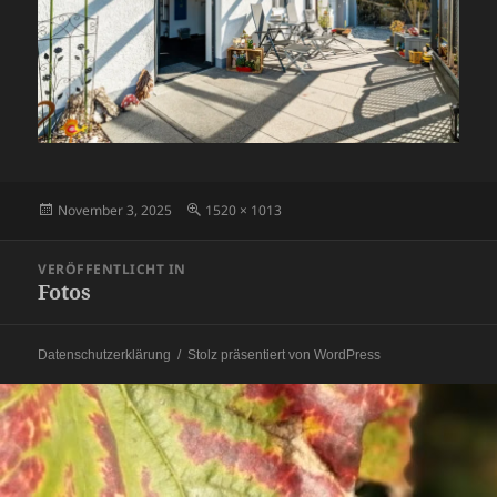
Veröffentlicht
Originalgröße
November 3, 2025
1520 × 1013
am
Beitragsnavigation
VERÖFFENTLICHT IN
Fotos
Datenschutzerklärung
Stolz präsentiert von WordPress