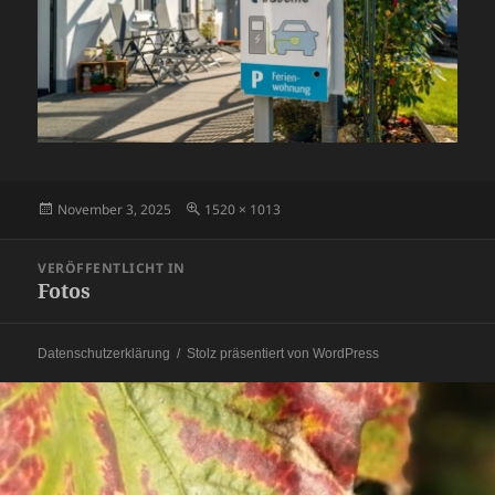
Veröffentlicht
Originalgröße
November 3, 2025
1520 × 1013
am
Beitragsnavigation
VERÖFFENTLICHT IN
Fotos
Datenschutzerklärung
Stolz präsentiert von WordPress