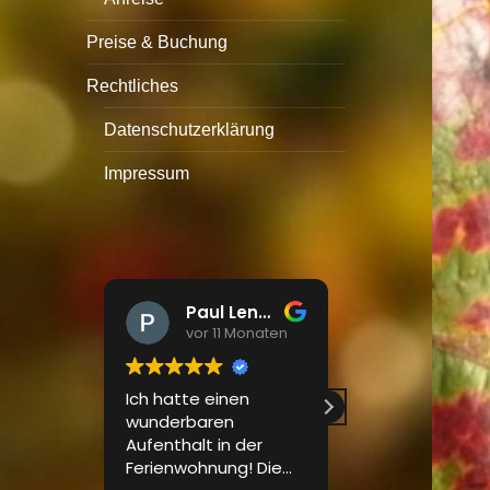
Preise & Buchung
Rechtliches
Datenschutzerklärung
Impressum
Paul Lendel
vor 11 Monaten
vor 12 M
Ich hatte einen
Wir waren zu zw
wunderbaren
eine Woche in 
Aufenthalt in der
Ferienwohnung
Ferienwohnung! Die
Huschle. Es war