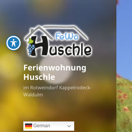
Ferienwohnung
Huschle
im Rotweindorf Kappelrodeck-
Waldulm
German