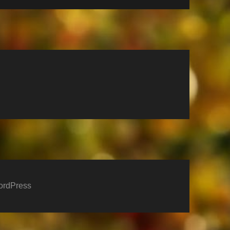
S.
Ana Martín Amor
cees
ren
vor 4 Jahren
vor 4 Jahr
WordPress
n
Estancia perfecta.
Totaly flabberga
gehad
Estuvimos 2 semanas
A real nice place
ar zeer
recorriendo la selva
everything you 
negra en diferentes
Place is clean a